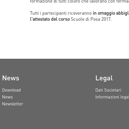
formazione di tutti coloro che lavorano con ferma
Tutti i partecipanti riceveranno
in omaggio abbigl
l'attestato del corso
Scuole di Posa 2017.
News
Legal
Download
Dati Societari
News
Informazioni legal
Newsletter